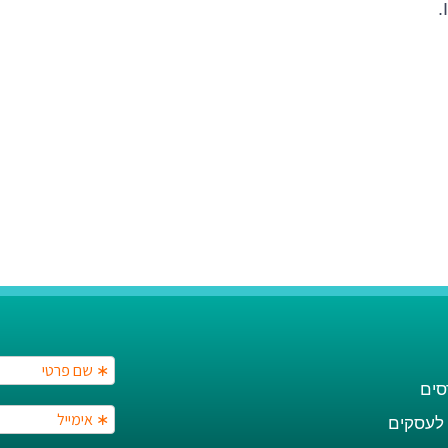
סים
 לעסקים