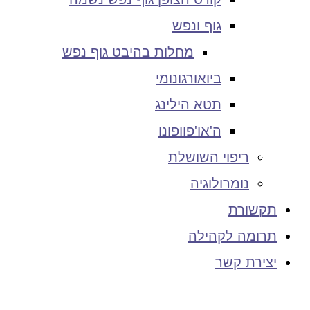
גוף ונפש
מחלות בהיבט גוף נפש
ביואורגונומי
תטא הילינג
ה'או'פוופונו
ריפוי השושלת
נומרולוגיה
תקשורת
תרומה לקהילה
יצירת קשר