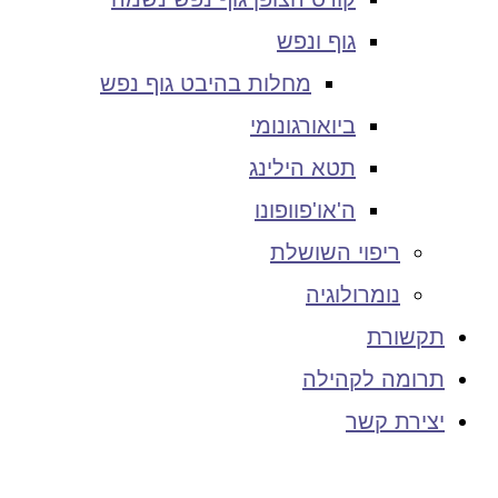
גוף ונפש
מחלות בהיבט גוף נפש
ביואורגונומי
תטא הילינג
ה'או'פוופונו
ריפוי השושלת
נומרולוגיה
תקשורת
תרומה לקהילה
יצירת קשר