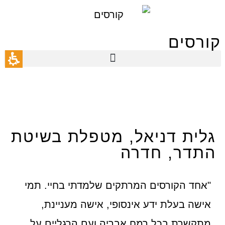
תחילתו
של
קורסים
דף
אינטרנט,
לחץ
אנטר
כדי
לעבור
לאזור
גלית דניאל, מטפלת בשיטת
תוכן
התדר, חדרה
מרכזי
"אחד הקורסים המרתקים שלמדתי בחיי. תמי
אישה בעלת ידע אינסופי, אישה מעניינת,
מתקשרת בכל רמח אבריה ועם הרגליים על