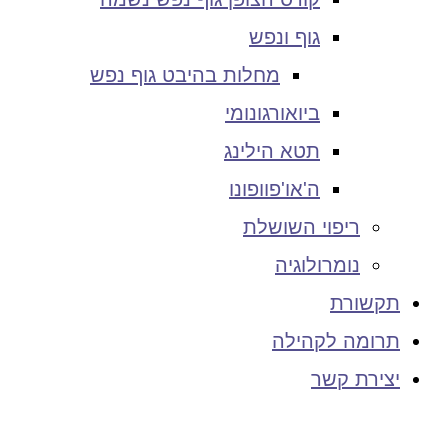
גוף ונפש
מחלות בהיבט גוף נפש
ביואורגונומי
תטא הילינג
ה'או'פוופונו
ריפוי השושלת
נומרולוגיה
תקשורת
תרומה לקהילה
יצירת קשר