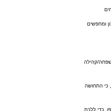
ים
ן ומחפשים
שפחה/קהילה
, כי התחושה
ו, כדי ללכת