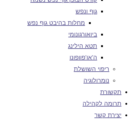
גוף ונפש
מחלות בהיבט גוף נפש
ביואורגונומי
תטא הילינג
ה'או'פוופונו
ריפוי השושלת
נומרולוגיה
תקשורת
תרומה לקהילה
יצירת קשר