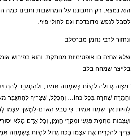
הוא נמצא. רק תתבוננו על המחשבות ותבינו כמה הם
לסבל לנפש מדוכדכת וגם לחולי פיזי.
ונחזור לרבי נחמן מברסלב
שלא אחזה בו אופטימיות מנותקת. והוא בפירוש אומ
בלייצר שמחה בלב
"מִצְוָה גְּדוֹלָה לִהְיוֹת בְּשִׂמְחָה תָּמִיד, וּלְהִתְגַּבֵּר לְהַרְחִ
וְהַמָּרָה שְׁחרָה בְּכָל כּחוֹ… וְהַכְּלָל, שֶׁצָּרִיךְ לְהַתְגַּבֵּר מ
לִהְיוֹת אַךְ שָׂמֵחַ תָּמִיד. כִּי טֶבַע הָאָדָם-לִמְשׁךְ עַצְמוֹ ל
וְעַצְבוּת מֵחֲמַת פִּגְעֵי וּמִקְרֵי הַזְּמַן, וְכָל אָדָם מָלֵא יִסּוּרִ
צָרִיךְ לְהַכְרִיחַ אֶת עַצְמוֹ בְּכחַ גָּדוֹל לִהְיוֹת בְּשִׂמְחָה תָּמ