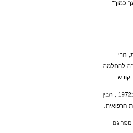
ך כמוך"
, הרי
רה להחלמה
 קודש.
ומי שממש הבין את זה ראשון , פאץ' אדאמס שעוד ב1972 , הבין
ת הרפואית.
 ספר גם