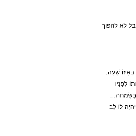
בל לא להפוך
ְאֵיזוֹ שָׁעָה,
תוֹ לְפָנָיו
ֹת בְּשִׂמְחָה…
יִהְיֶה לוֹ לֵב