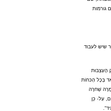
 גורמות
ר שיש לעבוד
יק הָעַצְבוּת
ְאד בְּכָל הַכּחוֹת
ְמָרָה שְׁחרָה
ים, עַל- כֵּן
ִיד".