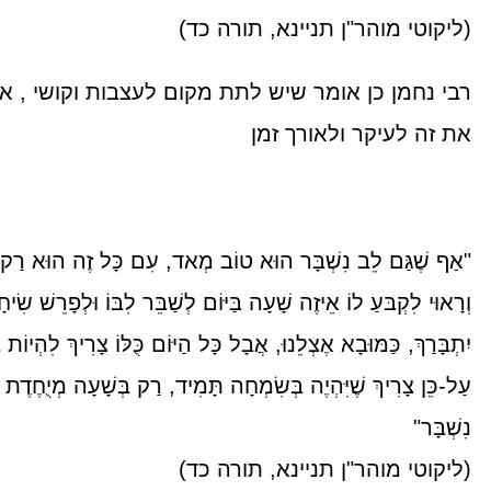
(ליקוטי מוהר"ן תניינא, תורה כד)
רבי נחמן כן אומר שיש לתת מקום לעצבות וקושי , א
את זה לעיקר ולאורך זמן
"אַף שֶׁגַּם לֵב נִשְׁבָּר הוּא טוֹב מְאד, עִם כָּל זֶה הוּא רַק בּ
וְרָאוּי לִקְבּעַ לוֹ אֵיזֶה שָׁעָה בַּיּוֹם לְשַׁבֵּר לִבּוֹ וּלְפָרֵשׁ שִׂיחָ
יִתְבָּרַךְ, כַּמּוּבָא אֶצְלֵנוּ, אֲבָל כָּל הַיּוֹם כֻּלּוֹ צָרִיךְ לִהְיו
עַל-כֵּן צָרִיךְ שֶׁיִּהְיֶה בְּשִׂמְחָה תָּמִיד, רַק בְּשָׁעָה מְיֻחֶדֶת 
נִשְׁבָּר"
(ליקוטי מוהר"ן תניינא, תורה כד)