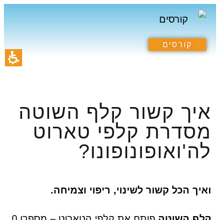
תחילתו
של
דף
תרומה לקהילה
הספריה הרוחנית
קורסים וסדנאות
קורסים
אינטרנט,
לחץ
אנטר
כדי
איך קשור קלף השוטה
לעבור
מסדרת קלפי טארוט
לאזור
תוכן
לה'ואופונופונו?
מרכזי
ואיך הכל קשור לשינוי, ריפוי וצמיחה.
קלף השוטה
פותח את קלפי הטארוט – מספרו 0