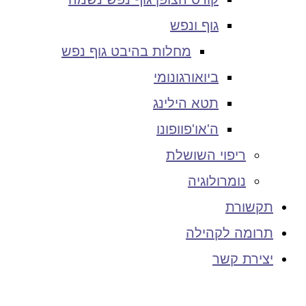
גוף ונפש
מחלות בהיבט גוף נפש
ביואורגונומי
תטא הילינג
ה'או'פוופונו
ריפוי השושלת
נומרולוגיה
תקשורת
תרומה לקהילה
יצירת קשר