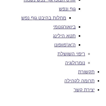
גוף ונפש
מחלות בהיבט גוף נפש
ביואורגונומי
תטא הילינג
ה'או'פוופונו
ריפוי השושלת
נומרולוגיה
תקשורת
תרומה לקהילה
יצירת קשר